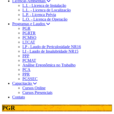
Licenças Ambientais
L.I. - Licença de Instalação
L.L. - Licença de Localização
L.P. - Licença Prévia
L.O. - Licença de Operação
Programas e Laudos
PGR
PGRTR
PCMSO
LTCAT
LP - Laudo de Periculosidade NR16
LI - Laudo de Insalubridade NR15
PPP
PCMAT
Análise Ergonômica no Trabalho
PCA
PPR
PGSSEC
Capacitação
Cursos Online
Cursos Presenciais
Contato
PGR