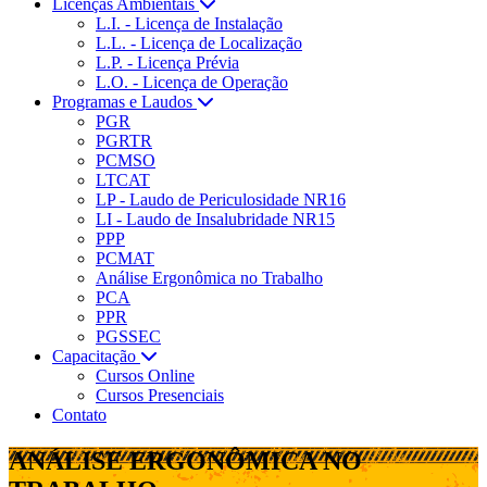
Licenças Ambientais
L.I. - Licença de Instalação
L.L. - Licença de Localização
L.P. - Licença Prévia
L.O. - Licença de Operação
Programas e Laudos
PGR
PGRTR
PCMSO
LTCAT
LP - Laudo de Periculosidade NR16
LI - Laudo de Insalubridade NR15
PPP
PCMAT
Análise Ergonômica no Trabalho
PCA
PPR
PGSSEC
Capacitação
Cursos Online
Cursos Presenciais
Contato
ANÁLISE ERGONÔMICA NO