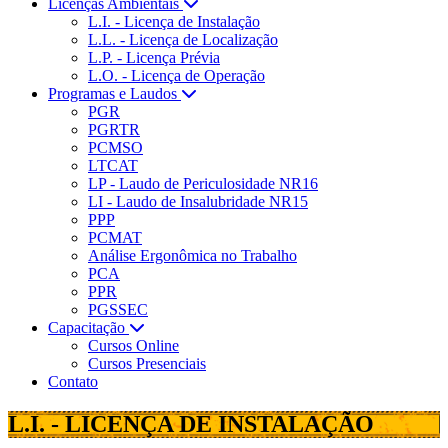
Licenças Ambientais
L.I. - Licença de Instalação
L.L. - Licença de Localização
L.P. - Licença Prévia
L.O. - Licença de Operação
Programas e Laudos
PGR
PGRTR
PCMSO
LTCAT
LP - Laudo de Periculosidade NR16
LI - Laudo de Insalubridade NR15
PPP
PCMAT
Análise Ergonômica no Trabalho
PCA
PPR
PGSSEC
Capacitação
Cursos Online
Cursos Presenciais
Contato
L.I. - LICENÇA DE INSTALAÇÃO