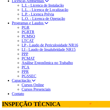
Licenças Ambientais
L.I. - Licença de Instalação
L.L. - Licença de Localização
L.P. - Licença Prévia
L.O. - Licença de Operação
Programas e Laudos
PGR
PGRTR
PCMSO
LTCAT
LP - Laudo de Periculosidade NR16
LI - Laudo de Insalubridade NR15
PPP
PCMAT
Análise Ergonômica no Trabalho
PCA
PPR
PGSSEC
Capacitação
Cursos Online
Cursos Presenciais
Contato
INSPEÇÃO TÉCNICA